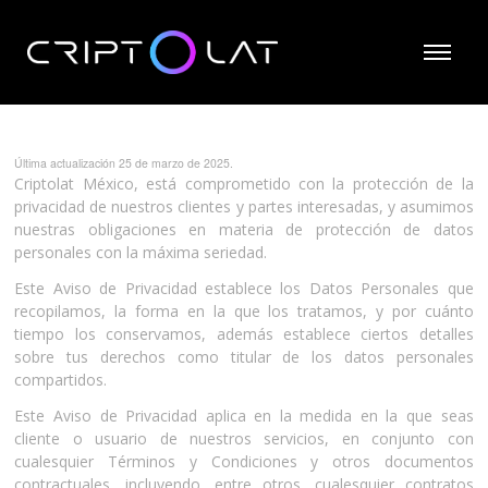
Última actualización 25 de marzo de 2025.
Criptolat México, está comprometido con la protección de la
privacidad de nuestros clientes y partes interesadas, y asumimos
nuestras obligaciones en materia de protección de datos
personales con la máxima seriedad.
Este Aviso de Privacidad establece los Datos Personales que
recopilamos, la forma en la que los tratamos, y por cuánto
tiempo los conservamos, además establece ciertos detalles
sobre tus derechos como titular de los datos personales
compartidos.
Este Aviso de Privacidad aplica en la medida en la que seas
cliente o usuario de nuestros servicios, en conjunto con
cualesquier Términos y Condiciones y otros documentos
contractuales, incluyendo, entre otros, cualesquier contratos